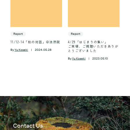
Report
Report
11/12-14「秋の対話」＠法然院
4/29「はじまりの集い」
ご来場、ご視聴いただきありが
By
Yu Koseki
| 2024.05.28
とうございました
By
Yu Koseki
| 2023.05.10
Contact Us