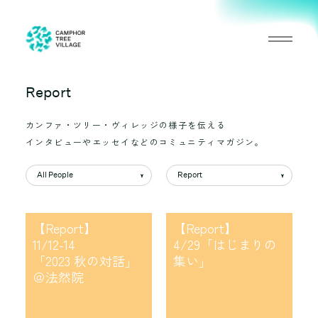
Report
カンファ・ツリー・ヴィレッジの様子を伝える
インタビューやエッセイなどのコミュニティマガジン。
All People
All People
Report
All Magazines
Yu Koseki
Report
対話書き起こし voice
Dialogue
【Report】
【Report】
Interview
11/12-14
4/29「はじまりの
「2023 秋の対話」
集い」
＠法然院