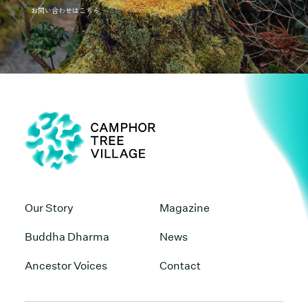
お問い合わせはこちら
Our Story
Magazine
Our Story
Magazine
Buddha Dharma
News
Buddha Dharma
News
Ancestor Voices
Contact
Ancestor Voices
Contact