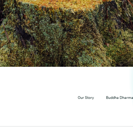
Ou
Bu
An
Ma
N
Our Story
Buddha Dharm
Co