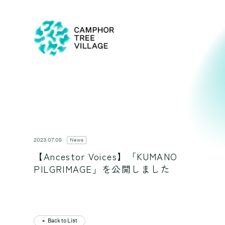
2023.07.05
News
【Ancestor Voices】「KUMANO
PILGRIMAGE」を公開しました
Back to List