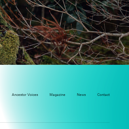
r Story
ddha Dharma
cestor Voices
gazine
ews
a
Ancestor Voices
Magazine
News
Contact
ntact